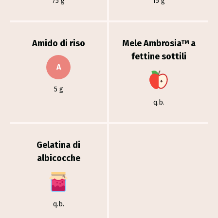
75 g
15 g
Amido di riso
Mele Ambrosia™ a
fettine sottili
A
5 g
q.b.
Gelatina di
albicocche
q.b.