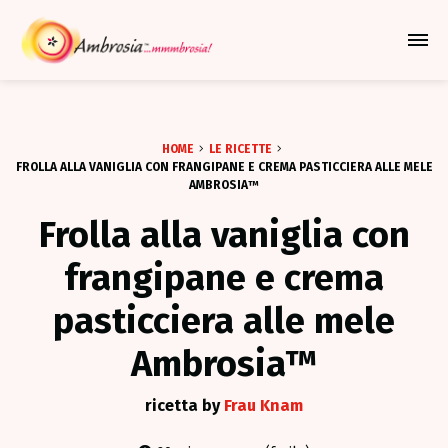
Azione Per Espandere Il Me
HOME
LE RICETTE
FROLLA ALLA VANIGLIA CON FRANGIPANE E CREMA PASTICCIERA ALLE MELE
AMBROSIA™
Frolla alla vaniglia con
frangipane e crema
pasticciera alle mele
Ambrosia™
ricetta by
Frau Knam