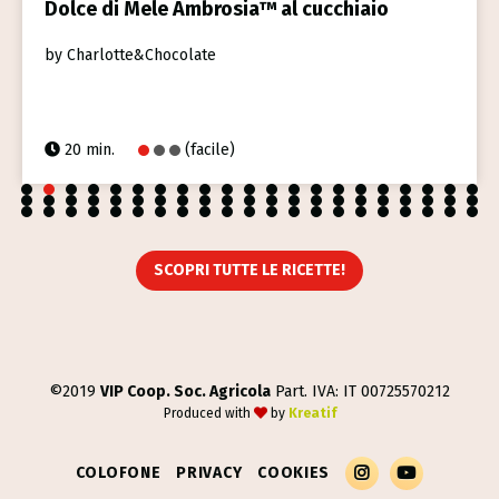
Dolce di Mele Ambrosia™ al cucchiaio
by Charlotte&Chocolate
20 min.
(facile)
1
2
3
4
5
6
7
8
9
10
11
12
13
14
15
16
17
18
19
20
21
22
23
24
25
26
27
28
29
30
31
32
33
34
35
36
37
38
39
40
41
42
43
44
45
46
47
48
49
50
51
52
53
54
55
56
57
58
59
60
61
62
63
SCOPRI TUTTE LE RICETTE!
©2019
VIP Coop. Soc. Agricola
Part. IVA: IT 00725570212
Produced with
by
Kreatif
Esplora Il Profilo Instagram Di Melambrosia
Guarda I Contenuti Video Sul Canale YouTube
COLOFONE
PRIVACY
COOKIES