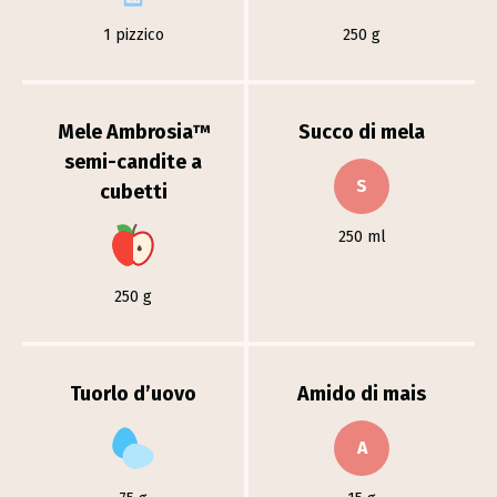
1 pizzico
250 g
Mele Ambrosia™
Succo di mela
semi-candite a
S
cubetti
250 ml
250 g
Tuorlo d’uovo
Amido di mais
A