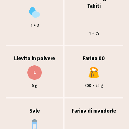
Tahiti
1 + 3
1 + ½
Lievito in polvere
Farina 00
L
6 g
300 + 75 g
Sale
Farina di mandorle