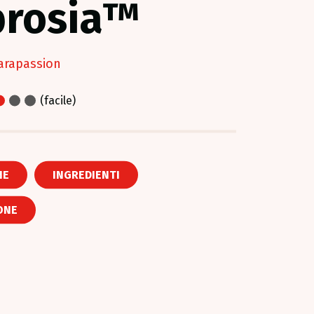
rosia™
arapassion
(facile)
NE
INGREDIENTI
ONE