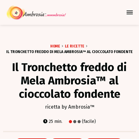
Azione Per Espandere Il Me
HOME
LE RICETTE
IL TRONCHETTO FREDDO DI MELA AMBROSIA™ AL CIOCCOLATO FONDENTE
Il Tronchetto freddo di
Mela Ambrosia™ al
cioccolato fondente
ricetta by Ambrosia™
25 min.
(facile)