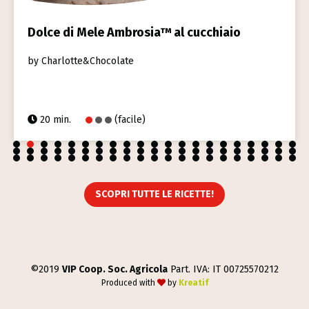
Dolce di Mele Ambrosia™ al cucchiaio
by Charlotte&Chocolate
20 min.
(facile)
1
2
3
4
5
6
7
8
9
10
11
12
13
14
15
16
17
18
19
20
21
22
23
24
25
26
27
28
29
30
31
32
33
34
35
36
37
38
39
40
41
42
43
44
45
46
47
48
49
50
51
52
53
54
55
56
57
58
59
60
61
62
63
SCOPRI TUTTE LE RICETTE!
©2019
VIP Coop. Soc. Agricola
Part. IVA: IT 00725570212
Produced with
by
Kreatif