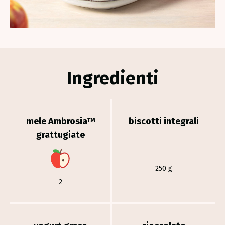
Ingredienti
mele Ambrosia™
biscotti integrali
grattugiate
250 g
2