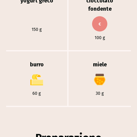
yogurt greco
cioccolato
fondente
c
150 g
100 g
burro
miele
60 g
30 g