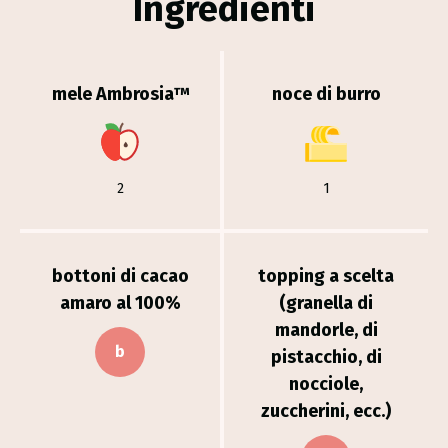
Ingredienti
mele Ambrosia™
noce di burro
2
1
bottoni di cacao
topping a scelta
amaro al 100%
(granella di
mandorle, di
b
pistacchio, di
nocciole,
zuccherini, ecc.)