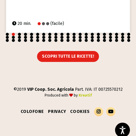
20 min.
(facile)
1
2
3
4
5
6
7
8
9
10
11
12
13
14
15
16
17
18
19
20
21
22
23
24
25
26
27
28
29
30
31
32
33
34
35
36
37
38
39
40
41
42
43
44
45
46
47
48
49
50
51
52
53
54
55
56
57
58
59
60
61
62
63
SCOPRI TUTTE LE RICETTE!
©2019
VIP Coop. Soc. Agricola
Part. IVA: IT 00725570212
Produced with
by
Kreatif
Esplora Il Profilo Instagram Di Melambrosia
Guarda I Contenuti Video Sul Canale YouTube
COLOFONE
PRIVACY
COOKIES