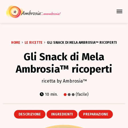
Azione Per Espandere Il Me
HOME
LE RICETTE
GLI SNACK DI MELA AMBROSIA™ RICOPERTI
Gli Snack di Mela
Ambrosia™ ricoperti
ricetta by Ambrosia™
10 min.
(facile)
DESCRIZIONE
INGREDIENTI
PREPARAZIONE